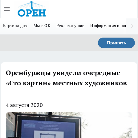
Картина дня
Мы в ОК
Реклама у нас
Информация о нас
Л
Принять
Оренбуржцы увидели очередные
«Сто картин» местных художников
4 августа 2020