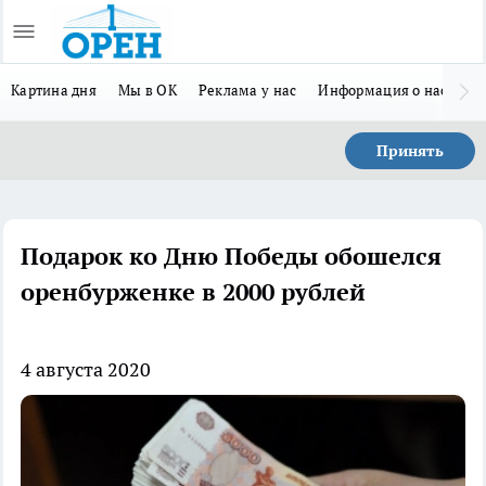
Картина дня
Мы в ОК
Реклама у нас
Информация о нас
Л
Принять
Подарок ко Дню Победы обошелся
оренбурженке в 2000 рублей
4 августа 2020