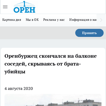
Картина дня
Мы в ОК
Реклама у нас
Информация о нас
Л
Принять
Оренбуржец скончался на балконе
соседей, скрываясь от брата-
убийцы
4 августа 2020