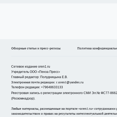
Обзорные статьи и пресс-релизы
Политика конфиденциаль
Сетевое издание oren1.ru
«
»
Учредитель ООО
Пенза Пресс
Главный редактор: Полудницына Е.В.
Электронная почта редакции:
r.oren1@yandex.ru
Телефон редакции: +79648633133
Реестровая запись о регистрации электронного СМИ Эл.№ ФС77-86623
(Роскомнадзор).
Любые материалы, размещенные на портале «oren1.ru» сотрудниками р
законодательством о правах на результаты интеллектуальной деятель