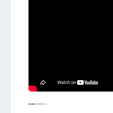
видео:
time56.ru