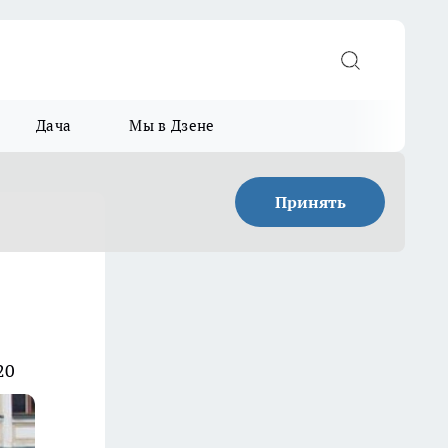
Дача
Мы в Дзене
Принять
20