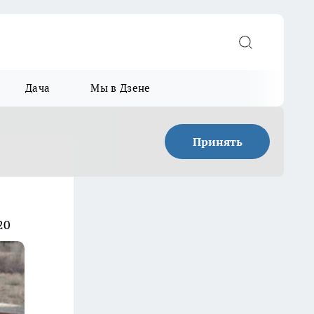
Дача
Мы в Дзене
Принять
20