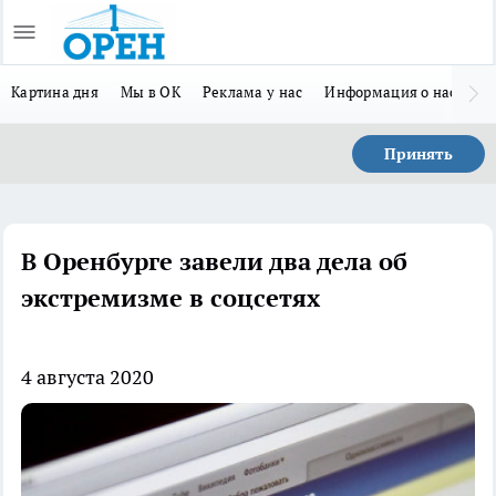
Картина дня
Мы в ОК
Реклама у нас
Информация о нас
Л
Принять
В Оренбурге завели два дела об
экстремизме в соцсетях
4 августа 2020