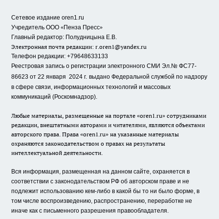
Сетевое издание oren1.ru
«
»
Учредитель ООО
Пенза Пресс
Главный редактор: Полудницына Е.В.
Электронная почта редакции:
r.oren1@yandex.ru
Телефон редакции: +79648633133
Реестровая запись о регистрации электронного СМИ Эл.№ ФС77-
86623 от 22 января 2024 г.
выдано Федеральной службой по надзору
в сфере связи, информационных технологий и массовых
коммуникаций (Роскомнадзор).
Любые материалы, размещенные на портале «oren1.ru» сотрудниками
редакции, внештатными авторами и читателями, являются объектами
авторского права. Права «oren1.ru» на указанные материалы
охраняются законодательством о правах на результаты
интеллектуальной деятельности.
Вся информация, размещенная на данном сайте, охраняется в
соответствии с законодательством РФ об авторском праве и не
подлежит использованию кем-либо в какой бы то ни было форме, в
том числе воспроизведению, распространению, переработке не
иначе как с письменного разрешения правообладателя.