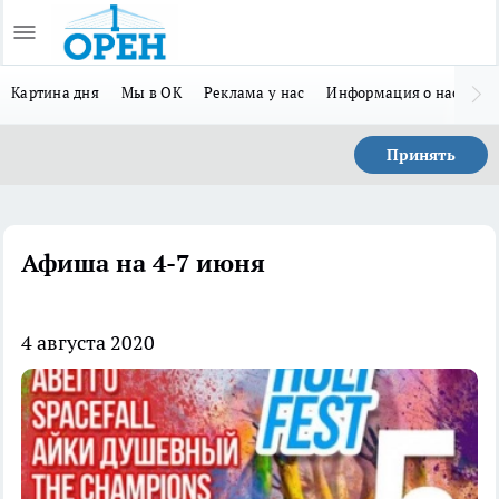
Картина дня
Мы в ОК
Реклама у нас
Информация о нас
Л
Принять
Афиша на 4-7 июня
4 августа 2020