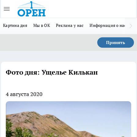
Картина дня
Мы в ОК
Реклама у нас
Информация о нас
Л
Принять
Фото дня: Ущелье Килькан
4 августа 2020