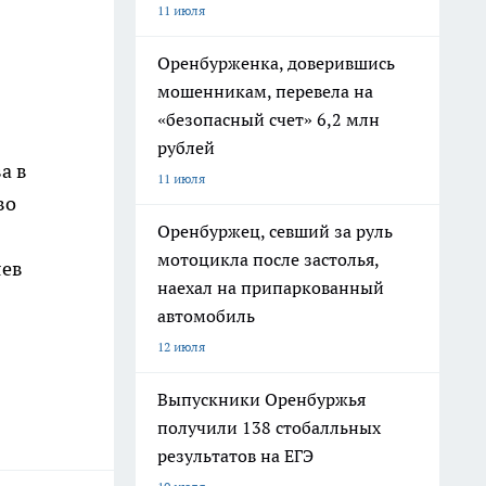
11 июля
Оренбурженка, доверившись
мошенникам, перевела на
«безопасный счет» 6,2 млн
рублей
а в
11 июля
во
Оренбуржец, севший за руль
мотоцикла после застолья,
яев
наехал на припаркованный
автомобиль
12 июля
Выпускники Оренбуржья
получили 138 стобалльных
результатов на ЕГЭ