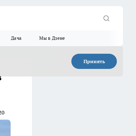
Дача
Мы в Дзене
Принять
в
20