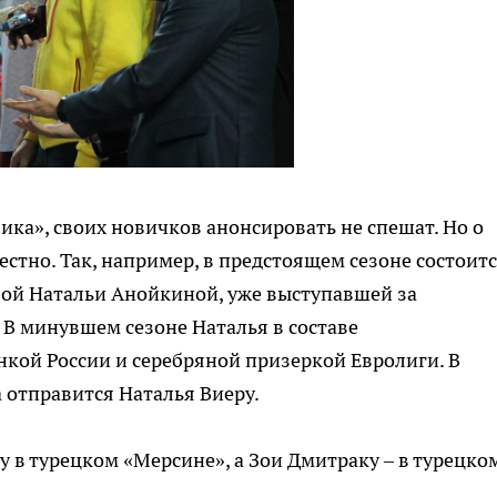
ика», своих новичков анонсировать не спешат. Но о
стно. Так, например, в предстоящем сезоне состоит
вой Натальи Анойкиной, уже выступавшей за
. В минувшем сезоне Наталья в составе
кой России и серебряной призеркой Евролиги. В
 отправится Наталья Виеру.
 в турецком «Мерсине», а Зои Дмитраку – в турецко