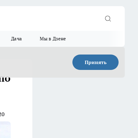
Дача
Мы в Дзене
Принять
по
20