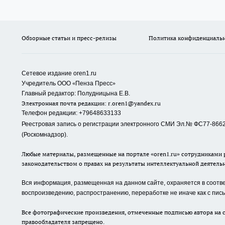
Обзорные статьи и пресс-релизы
Политика конфиденциаль
Сетевое издание oren1.ru
«
»
Учредитель ООО
Пенза Пресс
Главный редактор: Полудницына Е.В.
Электронная почта редакции:
r.oren1@yandex.ru
Телефон редакции: +79648633133
Реестровая запись о регистрации электронного СМИ Эл.№ ФС77-86623
(Роскомнадзор).
Любые материалы, размещенные на портале «oren1.ru» сотрудниками р
законодательством о правах на результаты интеллектуальной деятель
Вся информация, размещенная на данном сайте, охраняется в соответ
воспроизведению, распространению, переработке не иначе как с пи
Все фотографические произведения, отмеченные подписью автора на с
правообладателя запрещено.