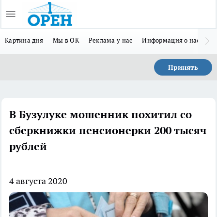
Картина дня
Мы в ОК
Реклама у нас
Информация о нас
Л
Принять
В Бузулуке мошенник похитил со
сберкнижки пенсионерки 200 тысяч
рублей
4 августа 2020