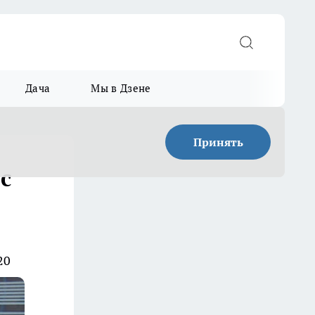
Дача
Мы в Дзене
Принять
с
20