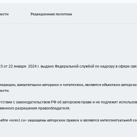
ности
Редакционная политика
 от 22 января 2024 г.
выдано Федеральной службой по надзору в сфере свя
едакции, внештатными авторами и читателями, являются объектами авторског
ности.
ствии с законодательством РФ об авторском праве и не подлежит использова
сьменного разрешения правообладателя.
айте «oren1.ru» защищены авторским правом и являются интеллектуальной со