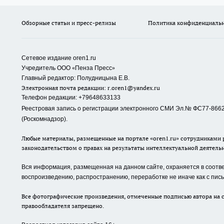
Обзорные статьи и пресс-релизы
Политика конфиденциаль
Сетевое издание oren1.ru
«
»
Учредитель ООО
Пенза Пресс
Главный редактор: Полудницына Е.В.
Электронная почта редакции:
r.oren1@yandex.ru
Телефон редакции: +79648633133
Реестровая запись о регистрации электронного СМИ Эл.№ ФС77-86623
(Роскомнадзор).
Любые материалы, размещенные на портале «oren1.ru» сотрудниками р
законодательством о правах на результаты интеллектуальной деятель
Вся информация, размещенная на данном сайте, охраняется в соответ
воспроизведению, распространению, переработке не иначе как с пи
Все фотографические произведения, отмеченные подписью автора на с
правообладателя запрещено.