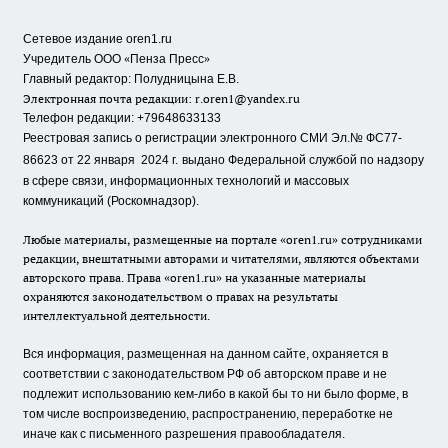
Сетевое издание oren1.ru
«
»
Учредитель ООО
Пенза Пресс
Главный редактор: Полудницына Е.В.
Электронная почта редакции:
r.oren1@yandex.ru
Телефон редакции: +79648633133
Реестровая запись о регистрации электронного СМИ Эл.№ ФС77-
86623 от 22 января 2024 г.
выдано Федеральной службой по надзору
в сфере связи, информационных технологий и массовых
коммуникаций (Роскомнадзор).
Любые материалы, размещенные на портале «oren1.ru» сотрудниками
редакции, внештатными авторами и читателями, являются объектами
авторского права. Права «oren1.ru» на указанные материалы
охраняются законодательством о правах на результаты
интеллектуальной деятельности.
Вся информация, размещенная на данном сайте, охраняется в
соответствии с законодательством РФ об авторском праве и не
подлежит использованию кем-либо в какой бы то ни было форме, в
том числе воспроизведению, распространению, переработке не
иначе как с письменного разрешения правообладателя.