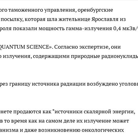
ого таможенного управления, оренбургские
осылку, которая шла жительнице Ярославля из
роля показали мощность гамма-излучения 0,4 мкЗв/
«QUANTUM SCIENCE». Согласно экспертизе, они
 излучения, содержащими природные радионуклиды
рез границу источника радиации возбуждено уголов
нете продаются как "источники скалярной энергии,
в то время как на самом деле их излучение может
рганизма и даже возникновению онкологических