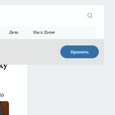
Дача
Мы в Дзене
Принять
ку
20