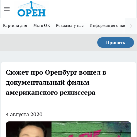
Картина дня
Мы в ОК
Реклама у нас
Информация о нас
Л
Принять
Сюжет про Оренбург вошел в
документальный фильм
американского режиссера
4 августа 2020