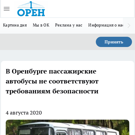
Картина дня
Мы в ОК
Реклама у нас
Информация о нас
Л
Принять
В Оренбурге пассажирские
автобусы не соответствуют
требованиям безопасности
4 августа 2020