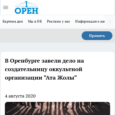
Картина дня
Мы в ОК
Реклама у нас
Информация о нас
Л
Принять
В Оренбурге завели дело на
создательницу оккультной
организации "Ата Жолы"
4 августа 2020