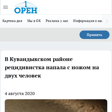
Картина дня
Мы в ОК
Реклама у нас
Информация о нас
Л
Принять
В Кувандыкском районе
рецидивистка напала с ножом на
двух человек
4 августа 2020