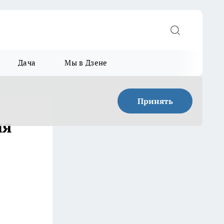
Дача
Мы в Дзене
Принять
ия