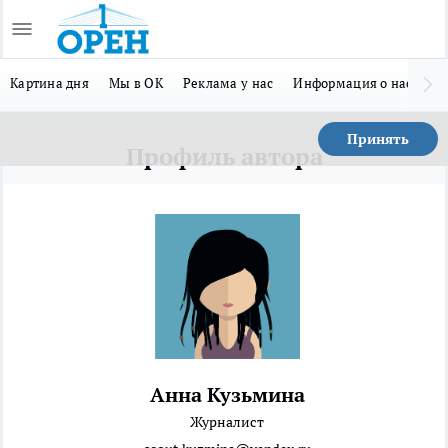
Картина дня
Мы в ОК
Реклама у нас
Информация о нас
Л
Принять
Профиль автора
Анна Кузьмина
Журналист