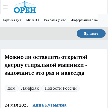
Картина дня
Мы в ОК
Реклама у нас
Информация о нас
Л
Принять
Можно ли оставлять открытой
дверцу стиральной машинки -
запомните это раз и навсегда
дом
Лайфхак
Новости России
24 мая 2025
Анна Кузьмина