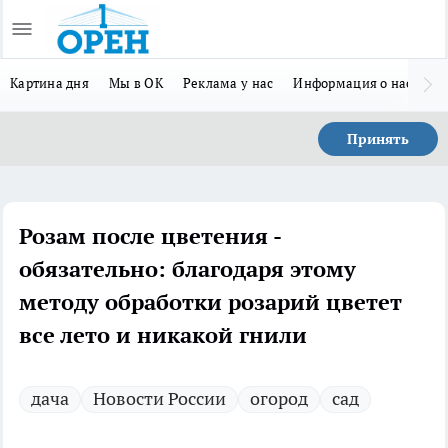
Картина дня
Мы в ОК
Реклама у нас
Информация о нас
Л
Принять
Розам после цветения -
обязательно: благодаря этому
методу обработки розарий цветет
все лето и никакой гнили
дача
Новости России
огород
сад