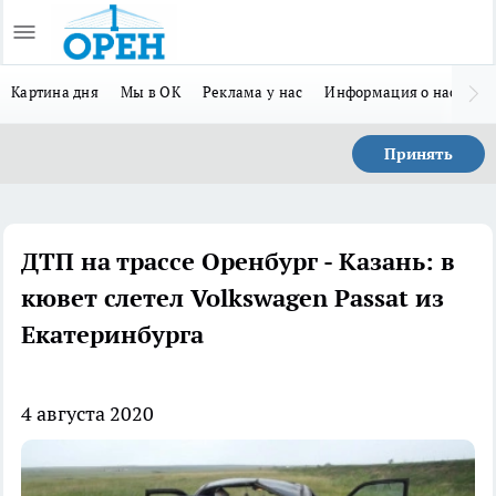
Картина дня
Мы в ОК
Реклама у нас
Информация о нас
Л
Принять
ДТП на трассе Оренбург - Казань: в
кювет слетел Volkswagen Passat из
Екатеринбурга
4 августа 2020