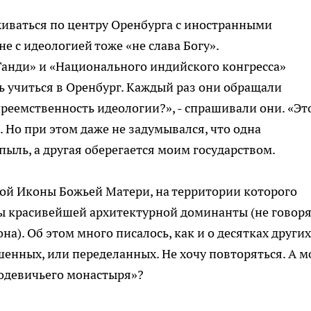
живаться по центру Оренбурга с иностранными
е с идеологией тоже «не слава Богу».
Ганди» и «Национального индийского конгресса»
ь учиться в Оренбург. Каждый раз они обращали
реемственность идеологии?», - спрашивали они. «Эт
. Но при этом даже не задумывался, что одна
 пыль, а другая оберегается моим государством.
ой Иконы Божьей Матери, на территории которого
ы красивейшей архитектурной доминанты (не говор
а). Об этом много писалось, как и о десятках других
енных, или переделанных. Не хочу повторяться. А м
водевичьего монастыря»?