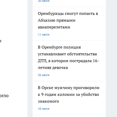
20 июля
Оренбуржцы смогут попасть в
Абхазию прямыми
авиаперелетами
11 июля
о
В Оренбурге полиция
устанавливает обстоятельства
ДТП, в котором пострадала 16-
летняя девочка
26 июля
я
В Орске мужчину приговорили
к 9 годам колонии за убийство
огло
знакомого
10 июля