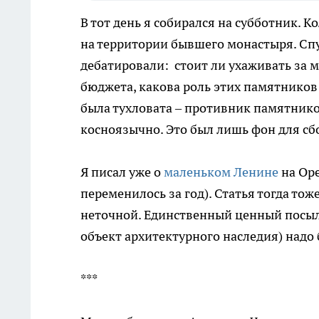
В тот день я собирался на субботник. 
на территории бывшего монастыря. Спу
дебатировали: стоит ли ухаживать за 
бюджета, какова роль этих памятников
была тухловата – противник памятник
косноязычно. Это был лишь фон для сб
Я писал уже о
маленьком Ленине
на Оре
переменилось за год). Статья тогда то
неточной. Единственный ценный посыл 
объект архитектурного наследия) надо
***