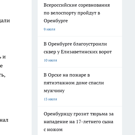
Всероссийские соревнования
по велоспорту пройдут в
дали
Оренбурге
9 июля
В Оренбурге благоустроили
сквер у Елизаветинских ворот
ь и
10 июля
ше
ь,
В Орске на пожаре в
пятиэтажном доме спасли
мужчину
13 июля
Оренбуржцу грозит тюрьма за
инал
нападение на 17-летнего сына
с ножом