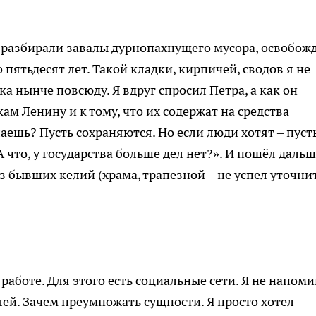
 разбирали завалы дурнопахнущего мусора, освобож
пятьдесят лет. Такой кладки, кирпичей, сводов я не
ка нынче повсюду. Я вдруг спросил Петра, а как он
м Ленину и к тому, что их содержат на средства
аешь? Пусть сохраняются. Но если люди хотят – пуст
А что, у государства больше дел нет?». И пошёл даль
 бывших келий (храма, трапезной – не успел уточнит
работе. Для этого есть социальные сети. Я не напом
ей. Зачем преумножать сущности. Я просто хотел