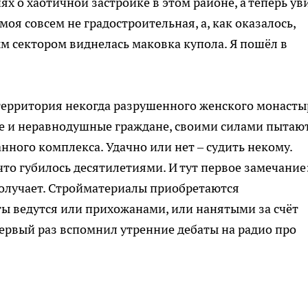
нях о хаотичной застройке в этом районе, а теперь ув
оя совсем не градостроительная, а, как оказалось,
м сектором виднелась маковка купола. Я пошёл в
территория некогда разрушенного женского монасты
не и неравнодушные граждане, своими силами пытаю
ного комплекса. Удачно или нет – судить некому.
то губилось десятилетиями. И тут первое замечание
получает. Стройматериалы приобретаются
ы ведутся или прихожанами, или нанятыми за счёт
первый раз вспомнил утренние дебаты на радио про