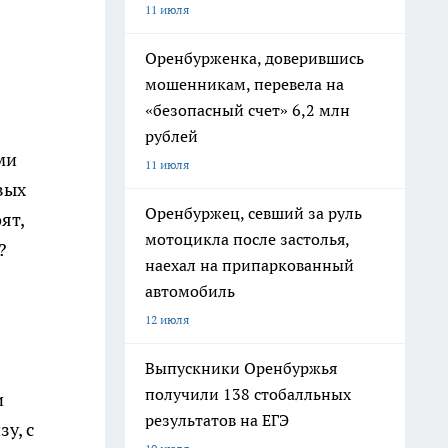
11 июля
Оренбурженка, доверившись
мошенникам, перевела на
«безопасный счет» 6,2 млн
рублей
ми
11 июля
вых
Оренбуржец, севший за руль
ят,
мотоцикла после застолья,
?
наехал на припаркованный
автомобиль
12 июля
Выпускники Оренбуржья
получили 138 стобалльных
и
результатов на ЕГЭ
у, с