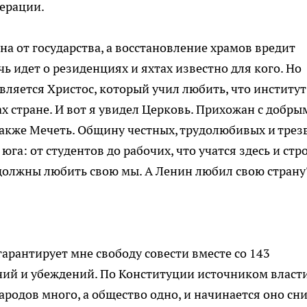
ерации.
ена от государства, а восстановление храмов вредит
ечь идет о резиденциях и яхтах известно для кого. Но
вляется Христос, который учил любить, что институт
х стране. И вот я увидел Церковь. Прихожан с добры
также Мечеть. Общину честных, трудолюбивых и трез
юга: от студентов до рабочих, что учатся здесь и стро
к должны любить свою мы. А Ленин любил свою страну
арантирует мне свободу совести вместе со 143
ий и убеждений. По Конституции источником власт
одов много, а общество одно, и начинается оно сниз