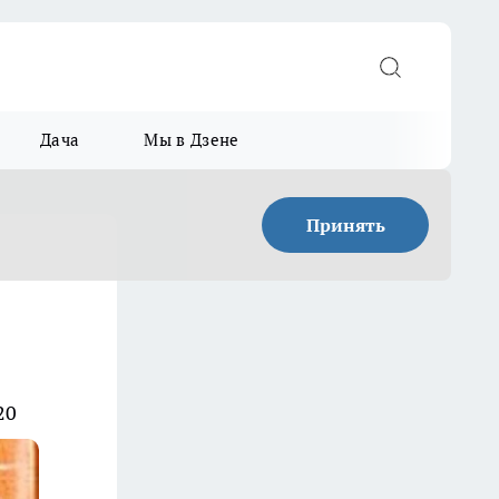
Дача
Мы в Дзене
Принять
20