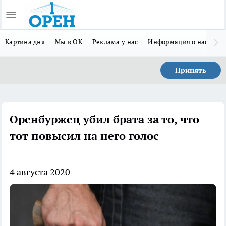
Картина дня
Мы в ОК
Реклама у нас
Информация о нас
Л
Принять
Оренбуржец убил брата за то, что
тот повысил на него голос
4 августа 2020