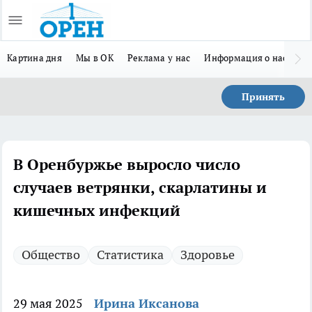
Картина дня
Мы в ОК
Реклама у нас
Информация о нас
Л
Принять
В Оренбуржье выросло число
случаев ветрянки, скарлатины и
кишечных инфекций
Общество
Статистика
Здоровье
29 мая 2025
Ирина Иксанова