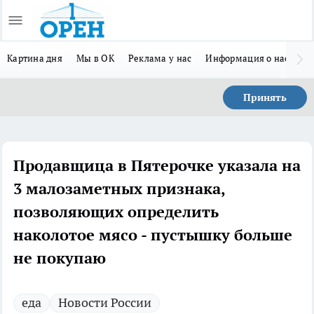
Картина дня
Мы в ОК
Реклама у нас
Информация о нас
Л
Принять
Продавщица в Пятерочке указала на
3 малозаметных признака,
позволяющих определить
наколотое мясо - пустышку больше
не покупаю
еда
Новости России