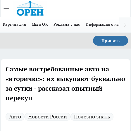
Картина дня
Мы в ОК
Реклама у нас
Информация о нас
Л
Принять
Самые востребованные авто на
«вторичке»: их выкупают буквально
за сутки - рассказал опытный
перекуп
Авто
Новости России
Полезно знать