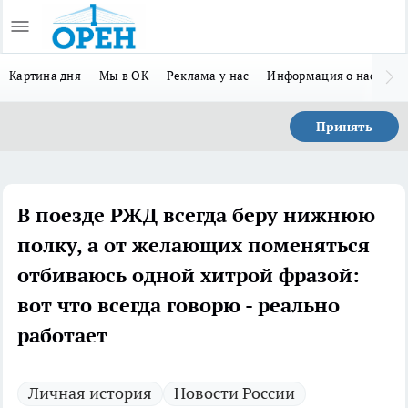
Картина дня
Мы в ОК
Реклама у нас
Информация о нас
Л
Принять
В поезде РЖД всегда беру нижнюю
полку, а от желающих поменяться
отбиваюсь одной хитрой фразой:
вот что всегда говорю - реально
работает
Личная история
Новости России