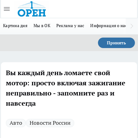
Картина дня
Мы в ОК
Реклама у нас
Информация о нас
Л
Принять
Вы каждый день ломаете свой
мотор: просто включая зажигание
неправильно - запомните раз и
навсегда
Авто
Новости России