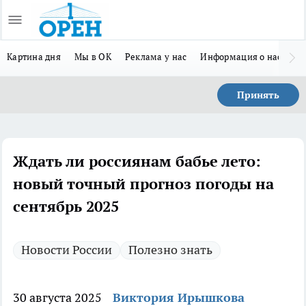
Картина дня
Мы в ОК
Реклама у нас
Информация о нас
Л
Принять
Ждать ли россиянам бабье лето:
новый точный прогноз погоды на
сентябрь 2025
Новости России
Полезно знать
30 августа 2025
Виктория Ирышкова