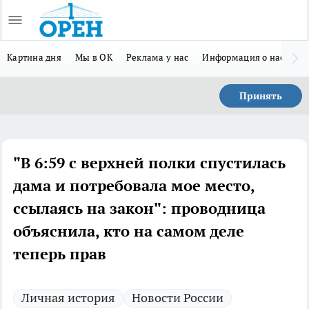
Картина дня
Мы в ОК
Реклама у нас
Информация о нас
Л
Принять
"В 6:59 с верхней полки спустилась
дама и потребовала мое место,
ссылаясь на закон": проводница
объяснила, кто на самом деле
теперь прав
Личная история
Новости России