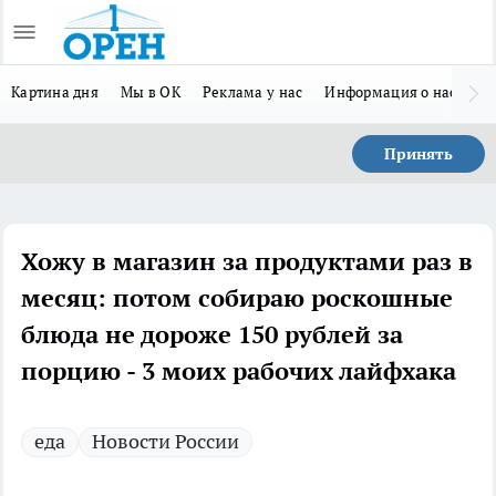
Картина дня
Мы в ОК
Реклама у нас
Информация о нас
Л
Принять
Хожу в магазин за продуктами раз в
месяц: потом собираю роскошные
блюда не дороже 150 рублей за
порцию - 3 моих рабочих лайфхака
еда
Новости России