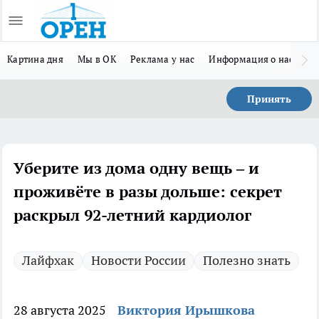
Картина дня
Мы в ОК
Реклама у нас
Информация о нас
Л
Принять
Уберите из дома одну вещь – и
проживёте в разы дольше: секрет
раскрыл 92-летний кардиолог
Лайфхак
Новости России
Полезно знать
28 августа 2025
Виктория Ирышкова