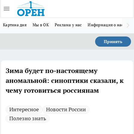
Картина дня
Мы в ОК
Реклама у нас
Информация о нас
Л
Принять
Зима будет по-настоящему
аномальной: синоптики сказали, к
чему готовиться россиянам
Интересное
Новости России
Полезно знать