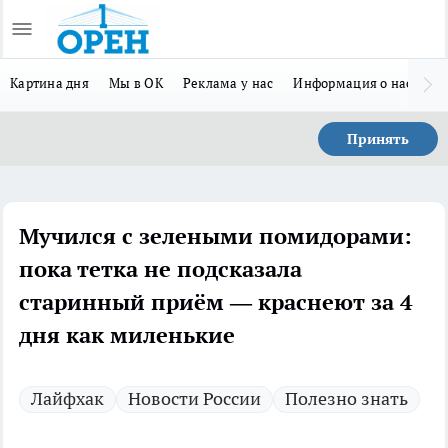
Картина дня
Мы в ОК
Реклама у нас
Информация о нас
Л
Принять
Мучился с зелеными помидорами:
пока тетка не подсказала
старинный приём — краснеют за 4
дня как миленькие
Лайфхак
Новости России
Полезно знать