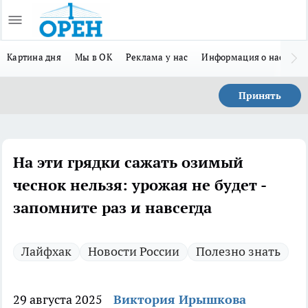
Картина дня
Мы в ОК
Реклама у нас
Информация о нас
Л
Принять
На эти грядки сажать озимый
чеснок нельзя: урожая не будет -
запомните раз и навсегда
Лайфхак
Новости России
Полезно знать
29 августа 2025
Виктория Ирышкова