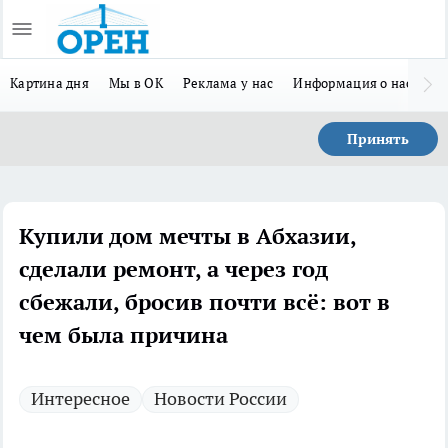
Картина дня
Мы в ОК
Реклама у нас
Информация о нас
Л
Принять
Купили дом мечты в Абхазии,
сделали ремонт, а через год
сбежали, бросив почти всё: вот в
чем была причина
Интересное
Новости России