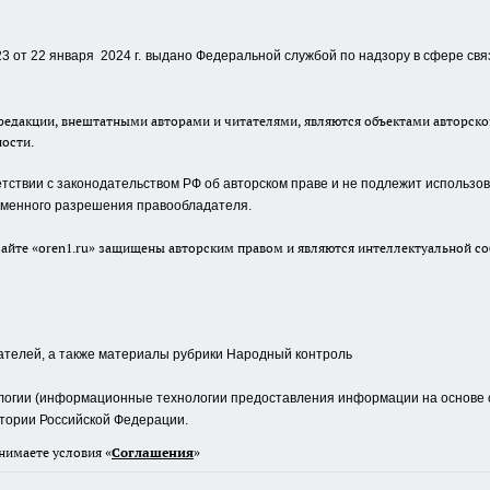
 от 22 января 2024 г.
выдано Федеральной службой по надзору в сфере свя
едакции, внештатными авторами и читателями, являются объектами авторског
ности.
ствии с законодательством РФ об авторском праве и не подлежит использова
сьменного разрешения правообладателя.
айте «oren1.ru» защищены авторским правом и являются интеллектуальной со
ателей, а также материалы рубрики Народный контроль
гии (информационные технологии предоставления информации на основе сб
тории Российской Федерации.
нимаете условия «
Cоглашения
»