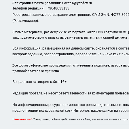
Электронная почта редакции:
r.oren1@yandex.ru
Телефон редакции: +79648633133
Реестровая запись о регистрации электронного СМИ Эл.№ ФС77-86623
(Роскомнадзор).
Любые материалы, размещенные на портале «oren1.ru» сотрудниками р
законодательством о правах на результаты интеллектуальной деятель
Вся информация, размещенная на данном сайте, охраняется в соответ
воспроизведению, распространению, переработке не иначе как с пи
Все фотографические произведения, отмеченные подписью автора на с
правообладателя запрещено.
Возрастная категория сайта 16+.
Редакция портала не несет ответственности за комментарии пользов
На информационном ресурсе применяются рекомендательные техноло
предпочтениям пользователей сети Интернет, находящихся на терри
Внимание!
Совершая любые действия на сайте, вы автоматически при