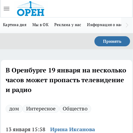
Картина дня
Мы в ОК
Реклама у нас
Информация о нас
Л
Принять
В Оренбурге 19 января на несколько
часов может пропасть телевидение
и радио
дом
Интересное
Общество
13 января 15:58
Ирина Иксанова