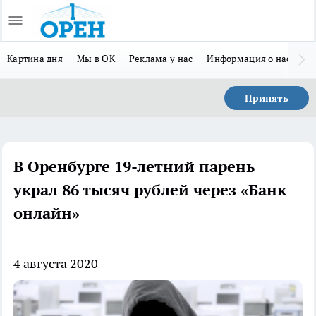
Картина дня
Мы в ОК
Реклама у нас
Информация о нас
Л
Принять
В Оренбурге 19-летний парень
украл 86 тысяч рублей через «Банк
онлайн»
4 августа 2020