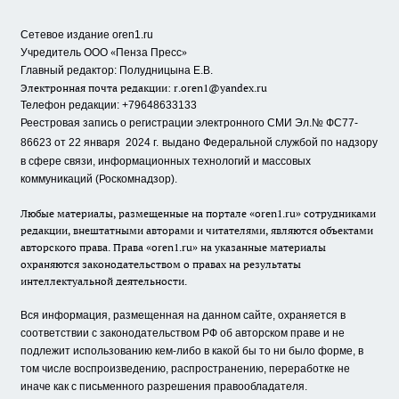
Сетевое издание oren1.ru
«
»
Учредитель ООО
Пенза Пресс
Главный редактор: Полудницына Е.В.
Электронная почта редакции:
r.oren1@yandex.ru
Телефон редакции: +79648633133
Реестровая запись о регистрации электронного СМИ Эл.№ ФС77-
86623 от 22 января 2024 г.
выдано Федеральной службой по надзору
в сфере связи, информационных технологий и массовых
коммуникаций (Роскомнадзор).
Любые материалы, размещенные на портале «oren1.ru» сотрудниками
редакции, внештатными авторами и читателями, являются объектами
авторского права. Права «oren1.ru» на указанные материалы
охраняются законодательством о правах на результаты
интеллектуальной деятельности.
Вся информация, размещенная на данном сайте, охраняется в
соответствии с законодательством РФ об авторском праве и не
подлежит использованию кем-либо в какой бы то ни было форме, в
том числе воспроизведению, распространению, переработке не
иначе как с письменного разрешения правообладателя.