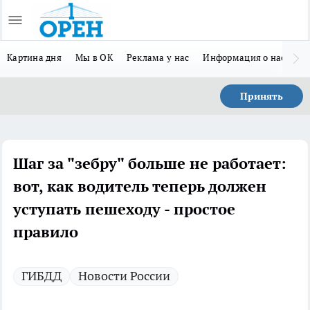
Картина дня
Мы в ОК
Реклама у нас
Информация о нас
Л
Принять
Шаг за "зебру" больше не работает:
вот, как водитель теперь должен
уступать пешеходу - простое
правило
ГИБДД
Новости России