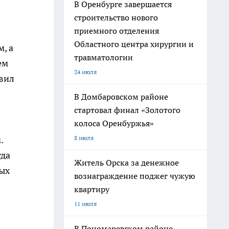
В Оренбурге завершается
строительство нового
приемного отделения
Областного центра хирургии и
, а
травматологии
ем
24 июля
авил
В Домбаровском районе
стартовал финал «Золотого
колоса Оренбуржья»
8 июля
.
гда
Житель Орска за денежное
ных
вознаграждение поджег чужую
квартиру
11 июля
В Пономаревском районе