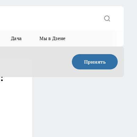
Дача
Мы в Дзене
Принять
: