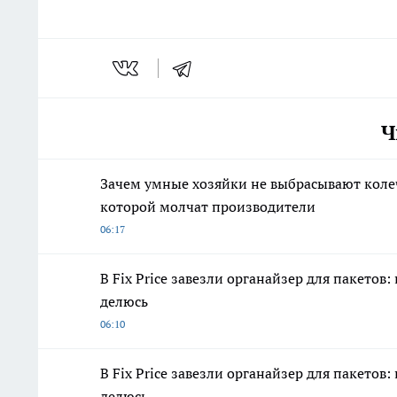
Ч
Зачем умные хозяйки не выбрасывают колеч
которой молчат производители
06:17
В Fix Price завезли органайзер для пакето
делюсь
06:10
В Fix Price завезли органайзер для пакето
делюсь