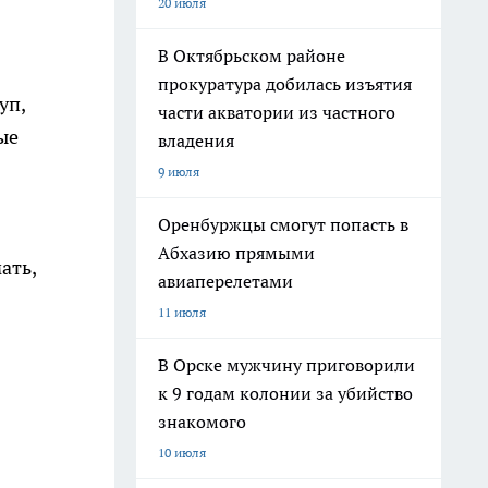
20 июля
В Октябрьском районе
прокуратура добилась изъятия
уп,
части акватории из частного
ые
владения
9 июля
Оренбуржцы смогут попасть в
Абхазию прямыми
ать,
авиаперелетами
11 июля
В Орске мужчину приговорили
к 9 годам колонии за убийство
знакомого
10 июля