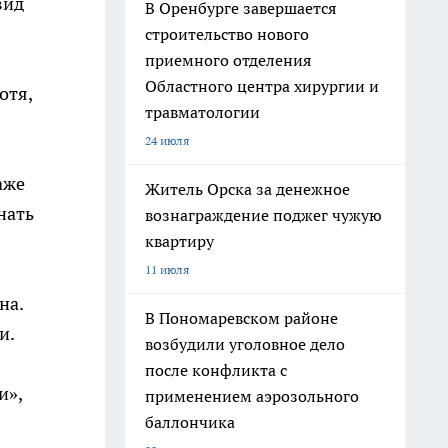
вид
В Оренбурге завершается
строительство нового
приемного отделения
Областного центра хирургии и
отя,
травматологии
24 июля
аже
Житель Орска за денежное
нать
вознаграждение поджег чужую
квартиру
11 июля
на.
В Пономаревском районе
и.
возбудили уголовное дело
после конфликта с
и»,
применением аэрозольного
баллончика