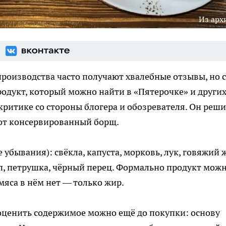
Из арх
роизводства часто получают хвалебные отзывы, но с
одукт, который можно найти в «Пятерочке» и други
критике со стороны блогера и обозревателя. Он реш
этот консервированный борщ.
е убывания): свёкла, капуста, морковь, лук, говяжий 
оп, петрушка, чёрный перец. Формально продукт мож
мяса в нём нет — только жир.
оценить содержимое можно ещё до покупки: основу