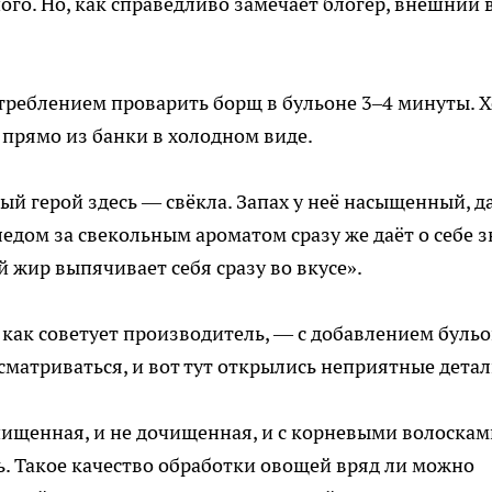
ного. Но, как справедливо замечает блогер, внешний 
реблением проварить борщ в бульоне 3–4 минуты. Х
и прямо из банки в холодном виде.
ый герой здесь — свёкла. Запах у неё насыщенный, д
ледом за свекольным ароматом сразу же даёт о себе з
 жир выпячивает себя сразу во вкусе».
 как советует производитель, — с добавлением бульо
сматриваться, и вот тут открылись неприятные детал
чищенная, и не дочищенная, и с корневыми волоскам
. Такое качество обработки овощей вряд ли можно