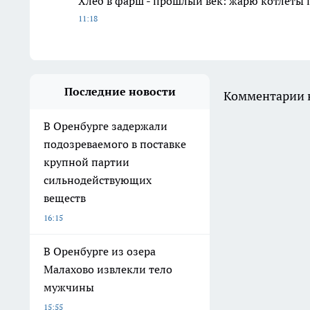
Хлеб в фарш - прошлый век: жарю котлеты 
11:18
Последние новости
Комментарии н
В Оренбурге задержали
подозреваемого в поставке
крупной партии
сильнодействующих
веществ
16:15
В Оренбурге из озера
Малахово извлекли тело
мужчины
15:55