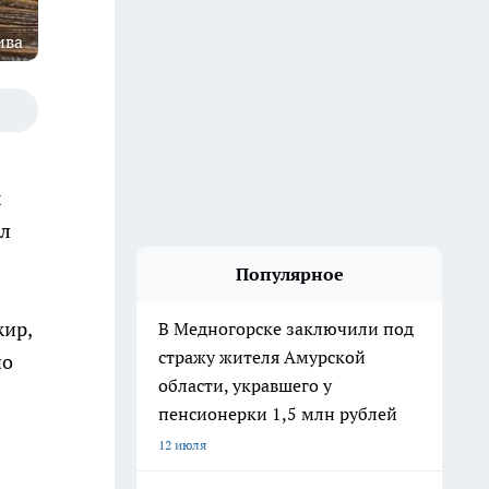
ива
х
ил
Популярное
жир,
В Медногорске заключили под
стражу жителя Амурской
но
области, укравшего у
пенсионерки 1,5 млн рублей
12 июля