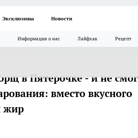
Эксклюзивы
Новости
Информация о нас
Лайфхак
Рецепт
орщ в Пятерочке - и не смог
арования: вместо вкусного
й жир