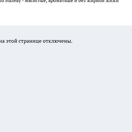
по Ивлеву - мясистые, ароматные и без жирной жижи
а этой странице отключены.