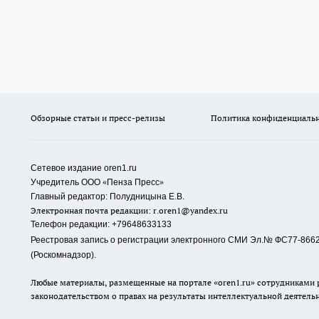
Обзорные статьи и пресс-релизы
Политика конфиденциаль
Сетевое издание oren1.ru
«
»
Учредитель ООО
Пенза Пресс
Главный редактор: Полудницына Е.В.
Электронная почта редакции:
r.oren1@yandex.ru
Телефон редакции: +79648633133
Реестровая запись о регистрации электронного СМИ Эл.№ ФС77-86623
(Роскомнадзор).
Любые материалы, размещенные на портале «oren1.ru» сотрудниками р
законодательством о правах на результаты интеллектуальной деятель