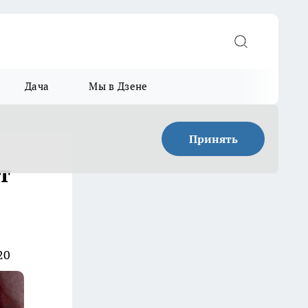
Дача
Мы в Дзене
Принять
т
20