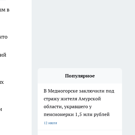
ым в
что
кий
Популярное
ых
В Медногорске заключили под
стражу жителя Амурской
области, укравшего у
и
пенсионерки 1,5 млн рублей
12 июля