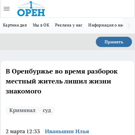
Картина дня
Мы в ОК
Реклама у нас
Информация о нас
Л
Принять
В Оренбуржье во время разборок
местный житель лишил жизни
знакомого
Криминал
суд
2 марта 12:33
Иваньшин Илья