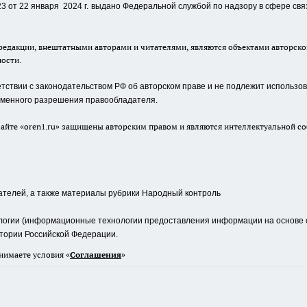
 от 22 января 2024 г.
выдано Федеральной службой по надзору в сфере свя
едакции, внештатными авторами и читателями, являются объектами авторског
ности.
ствии с законодательством РФ об авторском праве и не подлежит использова
сьменного разрешения правообладателя.
айте «oren1.ru» защищены авторским правом и являются интеллектуальной со
ателей, а также материалы рубрики Народный контроль
гии (информационные технологии предоставления информации на основе сб
тории Российской Федерации.
нимаете условия «
Cоглашения
»