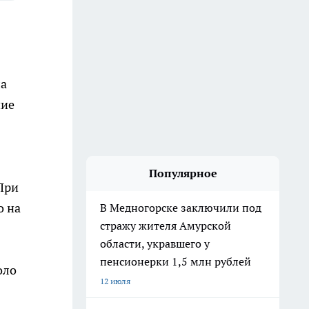
ла
ние
Популярное
При
о на
В Медногорске заключили под
стражу жителя Амурской
области, укравшего у
пенсионерки 1,5 млн рублей
оло
12 июля