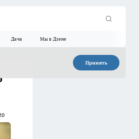
Дача
Мы в Дзене
Принять
ю
20