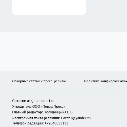
Обзорные статьи и пресс-релизы
Политика конфиденциаль
Сетевое издание oren1.ru
«
»
Учредитель ООО
Пенза Пресс
Главный редактор: Полудницына Е.В.
Электронная почта редакции:
r.oren1@yandex.ru
Телефон редакции: +79648633133