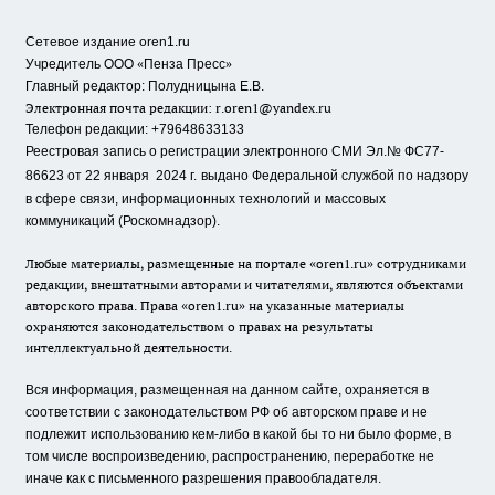
Сетевое издание oren1.ru
«
»
Учредитель ООО
Пенза Пресс
Главный редактор: Полудницына Е.В.
Электронная почта редакции:
r.oren1@yandex.ru
Телефон редакции: +79648633133
Реестровая запись о регистрации электронного СМИ Эл.№ ФС77-
86623 от 22 января 2024 г.
выдано Федеральной службой по надзору
в сфере связи, информационных технологий и массовых
коммуникаций (Роскомнадзор).
Любые материалы, размещенные на портале «oren1.ru» сотрудниками
редакции, внештатными авторами и читателями, являются объектами
авторского права. Права «oren1.ru» на указанные материалы
охраняются законодательством о правах на результаты
интеллектуальной деятельности.
Вся информация, размещенная на данном сайте, охраняется в
соответствии с законодательством РФ об авторском праве и не
подлежит использованию кем-либо в какой бы то ни было форме, в
том числе воспроизведению, распространению, переработке не
иначе как с письменного разрешения правообладателя.