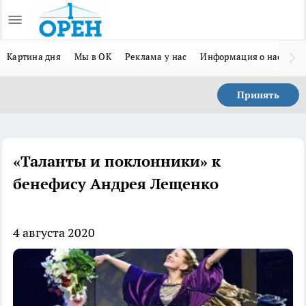
Картина дня
Мы в ОК
Реклама у нас
Информация о нас
Л
Принять
«Таланты и поклонники» к
бенефису Андрея Лещенко
4 августа 2020