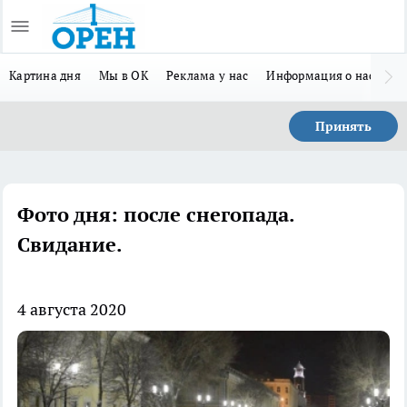
Картина дня
Мы в ОК
Реклама у нас
Информация о нас
Л
Принять
Фото дня: после снегопада.
Свидание.
4 августа 2020