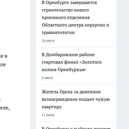
В Оренбурге завершается
строительство нового
приемного отделения
Областного центра хирургии и
травматологии
24 июля
В Домбаровском районе
е в
стартовал финал «Золотого
ьте
колоса Оренбуржья»
8 июля
Житель Орска за денежное
а
вознаграждение поджег чужую
квартиру
еле,
11 июля
В Оренбуржье выбрали лучшую