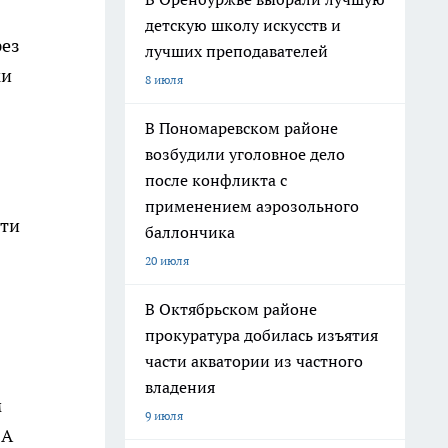
детскую школу искусств и
рез
лучших преподавателей
ки
8 июля
В Пономаревском районе
возбудили уголовное дело
после конфликта с
применением аэрозольного
йти
баллончика
20 июля
В Октябрьском районе
прокуратура добилась изъятия
части акватории из частного
владения
м
9 июля
 А