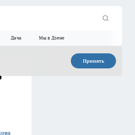
Дача
Мы в Дзене
Принять
о
кова