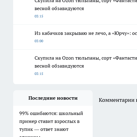
Скупила на Ozon тюльпаны, сорт «Фантаст
весной обзавидуются
03:15
Из кабачков закрываю не лечо, а «Юрчу»: о
03:00
Скупила на Ozon тюльпаны, сорт «Фантаст
весной обзавидуются
03:15
Последние новости
Комментарии н
99% ошибаются: школьный
пример ставит взрослых в
тупик — ответ знают