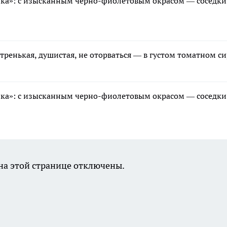
ика»: с изысканным черно-фиолетовым окрасом — соседки
стренькая, душистая, не оторваться — в густом томатном с
ика»: с изысканным черно-фиолетовым окрасом — соседки
а этой странице отключены.