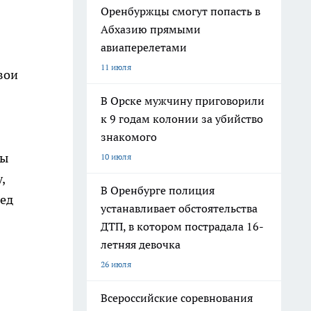
Оренбуржцы смогут попасть в
Абхазию прямыми
авиаперелетами
11 июля
вои
.
В Орске мужчину приговорили
к 9 годам колонии за убийство
знакомого
вы
10 июля
,
В Оренбурге полиция
ред
устанавливает обстоятельства
ДТП, в котором пострадала 16-
летняя девочка
26 июля
Всероссийские соревнования